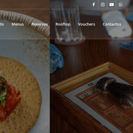
do
Menus
Reservas
Rooftop
Vouchers
Contactos