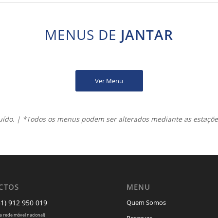
MENUS DE
JANTAR
Ver Menu
luído. | *Todos os menus podem ser alterados mediante as estaçõe
CTOS
MENU
51) 912 950 019
Quem Somos
 rede móvel nacional)
Reservas