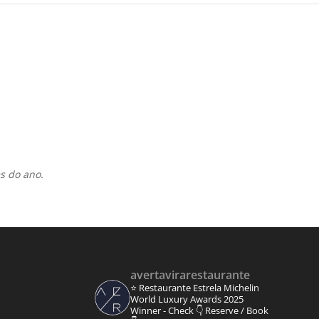
s do ano.
avertavirarestaurante
⭐ Restaurante Estrela Michelin
World Luxury Awards 2025
Winner - Check 👇
Reserve / Book