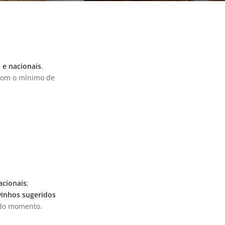
 e nacionais
.
om o mínimo de
acionais
;
inhos sugeridos
a do momento.