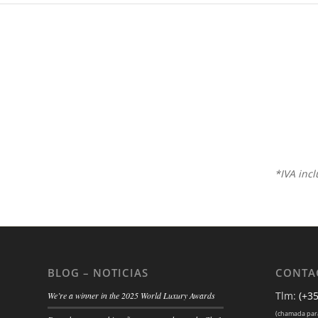
*IVA inc
BLOG – NOTICIAS
CONTA
Tlm:
(+3
We’re a winner in the 2025 World Luxury Awards
(chamada para