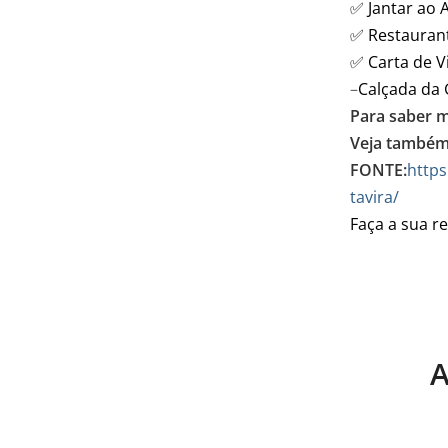
✅ Jantar ao 
✅ Restaurant
✅ Carta de V
–
Calçada da 
Para saber ma
Veja também
FONTE:
https
tavira/
Faça a sua r
A