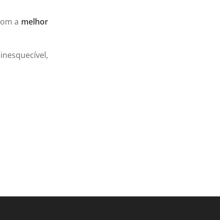
com a
melhor
inesquecível,