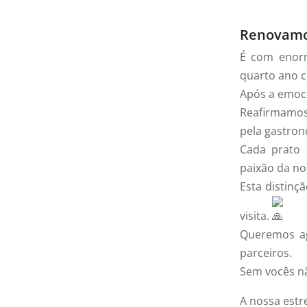
Renovamos
É com enorm
quarto ano c
Após a emoci
Reafirmamos
pela gastron
Cada prato 
paixão da no
Esta distinç
visita.
Queremos ag
parceiros.
Sem vocês nã
A nossa estr