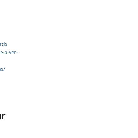
rds
e-a-ver-
as/
ar