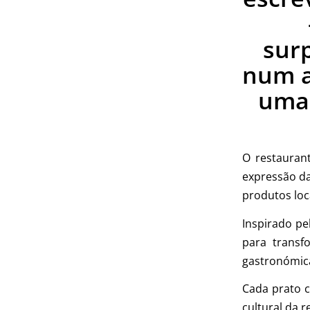
sur
num a
uma 
O restauran
expressão da
produtos loca
Inspirado pe
para transf
gastronómic
Cada prato c
cultural da r