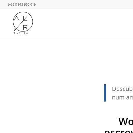
(+351) 912 950 019
Descub
num amb
Wo
escre