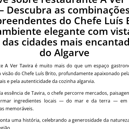
– Descubra as combinaçõe
preendentes do Chefe Luís B
mbiente elegante com vist
das cidades mais encanta
do Algarve
te
A Ver Tavira
é muito mais do que um espaço gastron
 visão do Chefe Luís Brito, profundamente apaixonado pel
is e pela autenticidade da cozinha algarvia.
la essência de Tavira, o chefe percorre mercados, paisagen
ormar ingredientes locais — do mar e da terra — em 
as memoráveis.
onta uma história, celebrando a generosidade da naturez
egião.