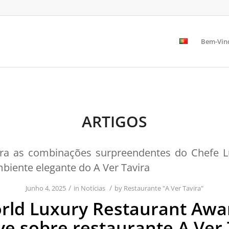
Bem-Vin
ARTIGOS
ra as combinações surpreendentes do Chefe Lu
iente elegante do A Ver Tavira
/
/
Junho 4, 2025
in
Notícias
by
Restaurante "A Ver Tavira"
rld Luxury Restaurant Awa
ve sobre restaurante A Ver 