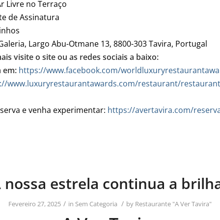
Ar Livre no Terraço
e de Assinatura
inhos
Galeria, Largo Abu-Otmane 13, 8800-303 Tavira, Portugal
is visite o site ou as redes sociais a baixo:
 em:
https://www.facebook.com/worldluxuryrestaurantawa
://www.luxuryrestaurantawards.com/restaurant/restaurant
eserva e venha experimentar:
https://avertavira.com/reserv
 nossa estrela continua a brilh
/
/
Fevereiro 27, 2025
in
Sem Categoria
by
Restaurante "A Ver Tavira"