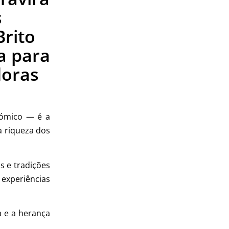
s
rito
a para
doras
ómico — é a
a riqueza dos
s e tradições
experiências
a e a herança