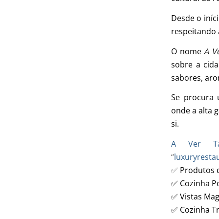
Desde o iníci
respeitando 
O nome
A V
sobre a cida
sabores, aro
Se procura 
onde a alta 
si.
A Ver Ta
“
luxuryresta
✅
Produtos 
✅ Cozinha P
✅ Vistas Mag
✅ Cozinha Tr