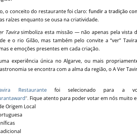
o, o conceito do restaurante foi claro:
fundir a tradição co
as raízes enquanto se ousa na criatividade.
er Tavira
simboliza esta missão — não apenas pela vista 
de e o rio Gilão, mas também pelo convite a “ver” Tavir
mas e emoções presentes em cada criação.
uma experiência única no Algarve, ou mais propriamente
gastronomia se encontra com a alma da região, o A Ver Tavi
vira Restaurante
foi selecionado para a v
urantaward
“.
Fique atento para poder votar em nós muito e
de Origem Local
ortuguesa
níficas
adicional