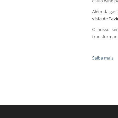
estilo wine p
Além da gas
vista de Tav
O nosso serv
transforman
Saiba mais