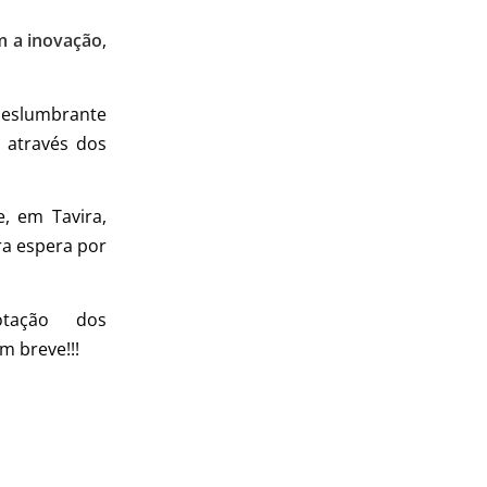
m a inovação
,
deslumbrante
a através dos
, em Tavira,
ra espera por
otação dos
m breve!!!