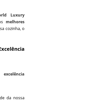
rld Luxury
dos
melhores
sa cozinha, o
Excelência
 a
excelência
.
ade da nossa