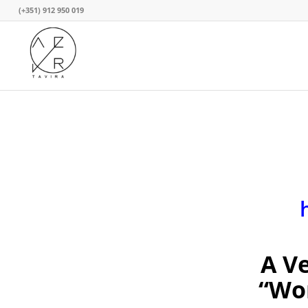
(+351) 912 950 019
A Ve
“Wo