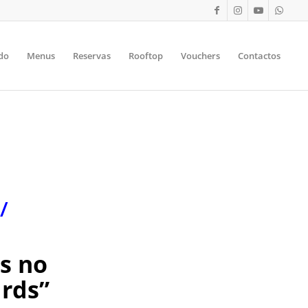
do
Menus
Reservas
Rooftop
Vouchers
Contactos
/
os no
rds”