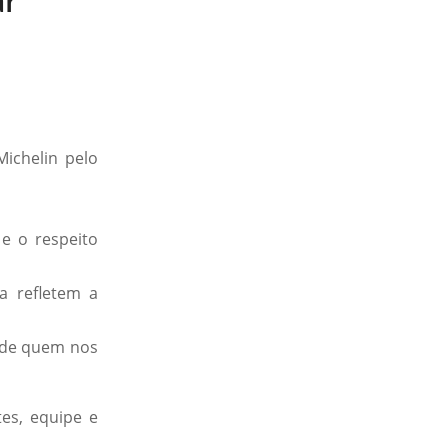
ar
ichelin pelo
e o respeito
a refletem a
a de quem nos
es, equipe e