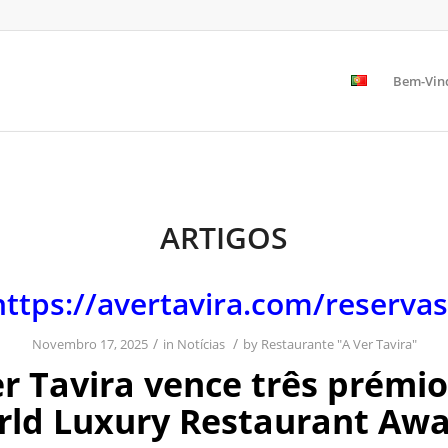
Bem-Vin
ARTIGOS
https://avertavira.com/reservas
/
/
Novembro 17, 2025
in
Notícias
by
Restaurante "A Ver Tavira"
r Tavira vence três prémi
rld Luxury Restaurant Awa