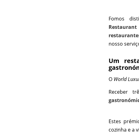
Fomos dis
Restaurant
restaurante
nosso serviç
Um rest
gastronóm
O
World Luxu
Receber t
gastronómi
Estes prémi
cozinha e a v