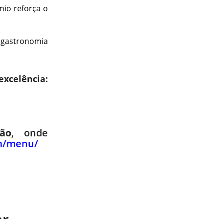
mio reforça o
 gastronomia
xcelência:
ão
, onde
om/menu/