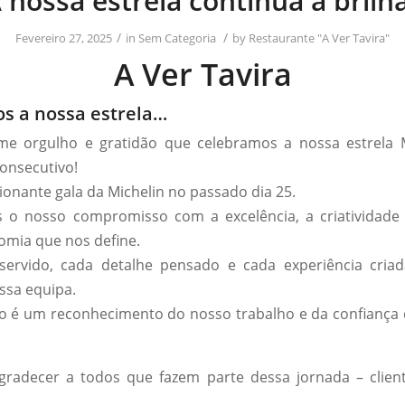
 nossa estrela continua a brilh
/
/
Fevereiro 27, 2025
in
Sem Categoria
by
Restaurante "A Ver Tavira"
A Ver Tavira
 a nossa estrela…
e orgulho e gratidão que celebramos a nossa estrela M
onsecutivo!
onante gala da Michelin no passado dia 25.
 o nosso compromisso com a excelência, a criatividade 
omia que nos define.
servido, cada detalhe pensado e cada experiência criad
ssa equipa.
ão é um reconhecimento do nosso trabalho e da confianç
radecer a todos que fazem parte dessa jornada – client