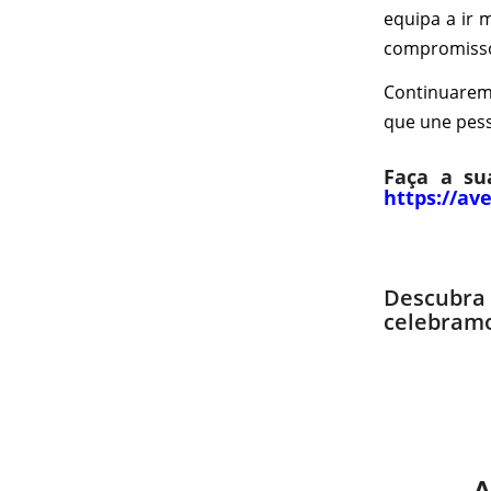
equipa a ir 
compromisso
Continuarem
que une pes
Faça a su
https://av
Descub
celebramo