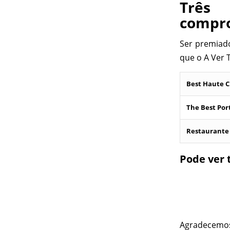
Três 
compr
Ser premiado
que o A Ver 
Best Haute C
The Best Por
Restaurante 
Pode ver 
Agradecemos 