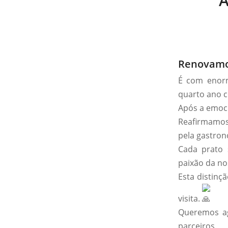
A
Renovamos
É com enorm
quarto ano c
Após a emoci
Reafirmamos
pela gastron
Cada prato 
paixão da no
Esta distinç
visita.
Queremos ag
parceiros.