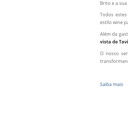
Brito e a sua
Todos este
estilo wine p
Além da gas
vista de Tav
O nosso serv
transforman
Saiba mais