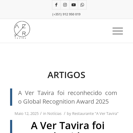
(+351) 912 950 019
ARTIGOS
A Ver Tavira foi reconhecido com
o Global Recognition Award 2025
/
/
Maio 12, 2025
in
Notícias
by
Restaurante "A Ver Tavira"
A Ver Tavira foi