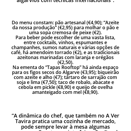
algarvios com técnicas internacionais”.
Do menu constam: pão artesanal (€4,90); “Azeite
da nossa produção” (€2,95) para
molhar o pão e
uma sopa cremosa de peixe (€2).
Para beber pode escolher de uma vasta lista,
entre cocktails, vinhos, espumantes e
champanhes, sumos naturais e várias opções de
café, há amendoim torrado (€2), e as tradicionais
azeitonas marinadas com laranja e orégãos
(€2,50).
Na ementa do “Tapas Rooftop” há ainda espaço
para os figos secos do Algarve (€3,95); biqueirão
com azeite e alho (€7); tártaro de sarrajão com
soja e lima (€7,50); taco de robalo, abacate e
cebola em pickle (€8,90) e queijo de ovelha
amanteigado com mel (€8,90).
“A dinâmica do chef, que também no
A Ver
Tavira
pratica uma cozinha de mercado,
pode sempre levar à mesa algumas