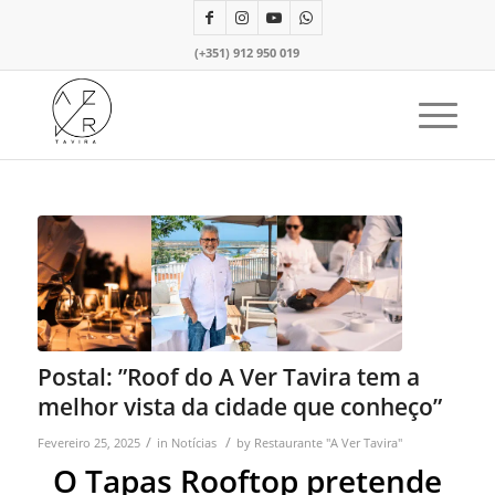
(+351) 912 950 019
Postal: ”Roof do A Ver Tavira tem a
melhor vista da cidade que conheço”
/
/
Fevereiro 25, 2025
in
Notícias
by
Restaurante "A Ver Tavira"
O Tapas Rooftop pretende