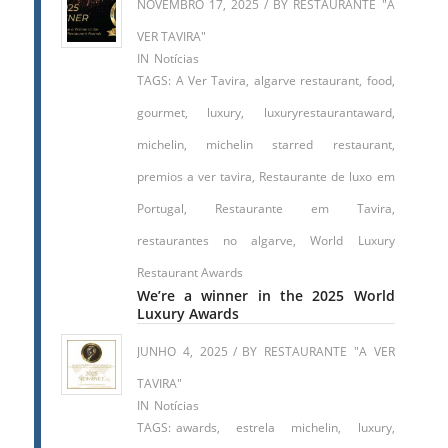
NOVEMBRO 17, 2025
/
BY
RESTAURANTE "A
VER TAVIRA"
IN
Notícias
TAGS:
A Ver Tavira
,
algarve restaurant
,
food
,
gourmet
,
luxury
,
luxuryrestaurantaward
,
michelin
,
michelin starred restaurant
,
premios a ver tavira
,
Restaurante de luxo em
Portugal
,
Restaurante em Tavira
,
restaurantes no algarve
,
World Luxury
Restaurant Awards
We’re a winner in the 2025 World
Luxury Awards
JUNHO 4, 2025
/
BY
RESTAURANTE "A VER
TAVIRA"
IN
Notícias
TAGS:
awards
,
estrela michelin
,
luxury
,