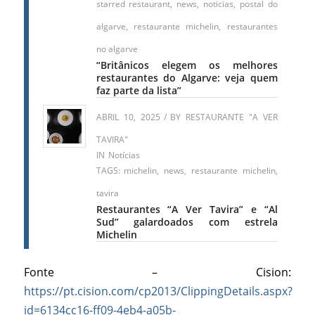
starred restaurant
,
news
,
noticias
,
postal do
algarve
,
restaurante michelin
,
restaurantes
no algarve
“Britânicos elegem os melhores
restaurantes do Algarve: veja quem
faz parte da lista”
ABRIL 10, 2025
/
BY
RESTAURANTE "A VER
TAVIRA"
IN
Notícias
TAGS:
michelin
,
news
,
restaurante michelin
,
tavira
Restaurantes “A Ver Tavira” e “Al
Sud” galardoados com estrela
Michelin
Fonte – Cision:
https://pt.cision.com/cp2013/ClippingDetails.aspx?
id=6134cc16-ff09-4eb4-a05b-