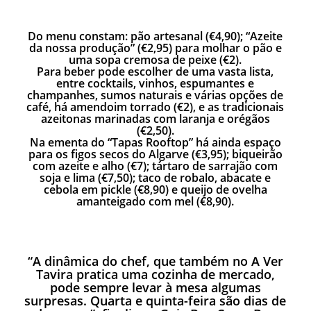
Do menu constam: pão artesanal (€4,90); “Azeite
da nossa produção” (€2,95) para
molhar o pão e
uma sopa cremosa de peixe (€2).
Para beber pode escolher de uma vasta lista,
entre cocktails, vinhos, espumantes e
champanhes, sumos naturais e várias opções de
café, há amendoim torrado (€2), e as tradicionais
azeitonas marinadas com laranja e orégãos
(€2,50).
Na ementa do “Tapas Rooftop” há ainda espaço
para os figos secos do Algarve (€3,95); biqueirão
com azeite e alho (€7); tártaro de sarrajão com
soja e lima (€7,50); taco de robalo, abacate e
cebola em pickle (€8,90) e queijo de ovelha
amanteigado com mel (€8,90).
“A dinâmica do chef, que também no
A Ver
Tavira
pratica uma cozinha de mercado,
pode sempre levar à mesa algumas
surpresas. Quarta e quinta-feira são dias de