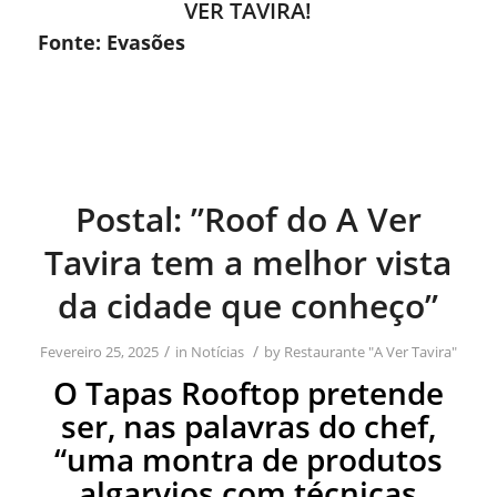
VER TAVIRA!
Fonte:
Evasões
Postal: ”Roof do A Ver
Tavira tem a melhor vista
da cidade que conheço”
/
/
Fevereiro 25, 2025
in
Notícias
by
Restaurante "A Ver Tavira"
O Tapas Rooftop pretende
ser, nas palavras do chef,
“uma montra de produtos
algarvios com técnicas