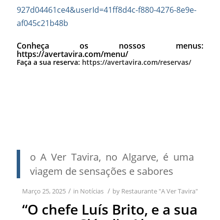
927d04461ce4&userId=41ff8d4c-f880-4276-8e9e-
af045c21b48b
Conheça os nossos menus:
https://avertavira.com/menu/
Faça a sua reserva:
https://avertavira.com/reservas/
o A Ver Tavira, no Algarve, é uma
viagem de sensações e sabores
/
/
Março 25, 2025
in
Notícias
by
Restaurante "A Ver Tavira"
“O chefe Luís Brito, e a sua