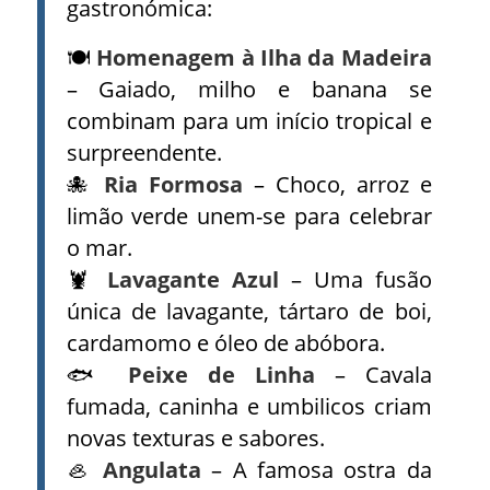
gastronómica:
🍽️
Homenagem à Ilha da Madeira
– Gaiado, milho e banana se
combinam para um início tropical e
surpreendente.
🐙
Ria Formosa
– Choco, arroz e
limão verde unem-se para celebrar
o mar.
🦞
Lavagante Azul
– Uma fusão
única de lavagante, tártaro de boi,
cardamomo e óleo de abóbora.
🐟
Peixe de Linha
– Cavala
fumada, caninha e umbilicos criam
novas texturas e sabores.
🦪
Angulata
– A famosa ostra da