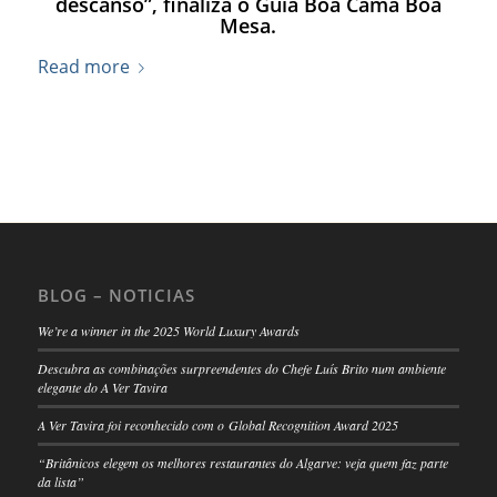
descanso”, finaliza o
Guia Boa Cama Boa
Mesa
.
Read more
BLOG – NOTICIAS
We’re a winner in the 2025 World Luxury Awards
Descubra as combinações surpreendentes do Chefe Luís Brito num ambiente
elegante do A Ver Tavira
A Ver Tavira foi reconhecido com o Global Recognition Award 2025
“Britânicos elegem os melhores restaurantes do Algarve: veja quem faz parte
da lista”