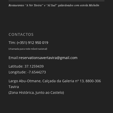
Restaurantes “A Ver Tavira” e “Al Sud” galardoados com estrela Michelin
CONTACTOS
Tlm:
(+351) 912 950 019
(chamada para rede móvel nacional)
Email:
reservationsavertavira@gmail.com
Latitude: 37.1259439
Longitude: -7.6544273
Largo Abu-Otmane, Calçada da Galeria nº 13, 8800-306
Tavira
(Zona Histórica, Junto ao Castelo)